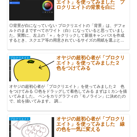
エイト」を使ってみました プ
ロクリエイトの背景を白に
◎背景が白になっていない プロクリエイトの「背景」は、デフォ
ルトのままですべてホワイト（白）になっていると思っていまし
た。実際に、左上の「＋」をクリックして新規キャンバスを作成
するとき、スクエア等の用意されているサイズの用紙を選ぶと...
オヤジの超初心者が「プロクリ
プロクリエイト
エイト」を使ってみました２
色をつけてみる
オヤジの超初心者が「プロクリエイト」を使ってみました２ 色
をつけてみる ◎色をドラッグして着色してみる まずはミカンを描
いてみました。 ペンをカリグラフィの「モノライン」に決めたの
で、絵を描いてみます。 調...
オヤジの超初心者が「プロクリ
プロクリエイト
エイト」を使ってみました 線
の色を一気に変える