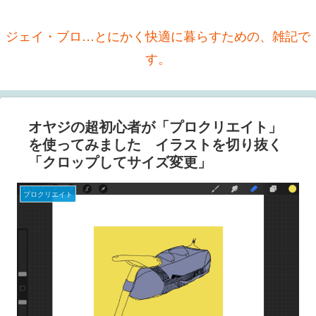
ジェイ・ブロ…とにかく快適に暮らすための、雑記で
す。
オヤジの超初心者が「プロクリエイト」
を使ってみました イラストを切り抜く
「クロップしてサイズ変更」
プロクリエイト