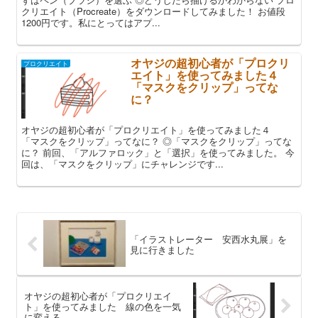
クリエイト（Procreate）をダウンロードしてみました！ お値段
1200円です。私にとってはアプ...
オヤジの超初心者が「プロクリ
プロクリエイト
エイト」を使ってみました４
「マスクをクリップ」ってな
に？
オヤジの超初心者が「プロクリエイト」を使ってみました４
「マスクをクリップ」ってなに？ ◎「マスクをクリップ」ってな
に？ 前回、「アルファロック」と「選択」を使ってみました。 今
回は、「マスクをクリップ」にチャレンジです...
「イラストレーター 安西水丸展」を
見に行きました
オヤジの超初心者が「プロクリエイ
ト」を使ってみました 線の色を一気
に変える