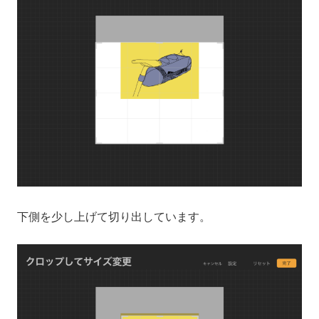
下側を少し上げて切り出しています。